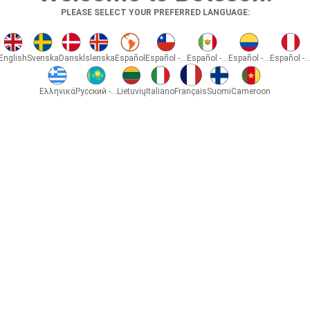
PLEASE SELECT YOUR PREFERRED LANGUAGE:
English
Svenska
Dansk
Íslenska
Español
Español - Chile
Español - México
Español - Colombia
Español - Pe
Ελληνικά
Русский - Казахстан
Lietuvių
Italiano
Français
Suomi
Cameroon